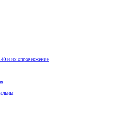
40 и их опровержение
ля
уальны