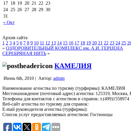
17
18
19
20
21
22
23
24
25
26
27
28
29
30
31
« Окт
Архив сайта
1
2
3
4
5
6
7
8
9
10
11
12
13
14
15
16
17
18
19
20
21
22
23
24
25
2
«
ОЗДОРОВИТЕЛЬНЫЙ КОМПЛЕКС им. А.И. ГЕРЦЕНА
СЕРЕБРЯНАЯ НИТЬ
»
КАМЕЛИЯ
Июнь 6th, 2010 |
Автор:
admin
Наименование агенства по туризму (турфирмы): КАМЕЛИЯ
Местонахождение (почтовый адрес) агенства: 125319, Москва, Ко
Телефоны для контактов с агенством и справок: т.(499)1558974
Веб-сайт агенства по туризму для справок:
E-mail руководителя агенства (турфирмы):
Список услуг предоставляемых агенством: Гостиницы