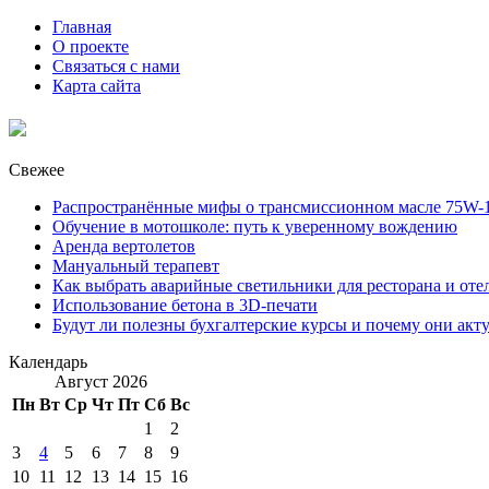
Главная
О проекте
Связаться с нами
Карта сайта
Свежее
Распространённые мифы о трансмиссионном масле 75W-1
Обучение в мотошколе: путь к уверенному вождению
Аренда вертолетов
Мануальный терапевт
Как выбрать аварийные светильники для ресторана и оте
Использование бетона в 3D-печати
Будут ли полезны бухгалтерские курсы и почему они акт
Календарь
Август 2026
Пн
Вт
Ср
Чт
Пт
Сб
Вс
1
2
3
4
5
6
7
8
9
10
11
12
13
14
15
16