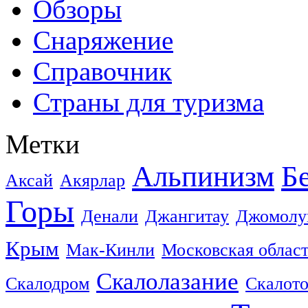
Обзоры
Снаряжение
Справочник
Страны для туризма
Метки
Альпинизм
Б
Аксай
Акярлар
Горы
Денали
Джангитау
Джомолу
Крым
Мак-Кинли
Московская облас
Скалолазание
Скалодром
Скалот