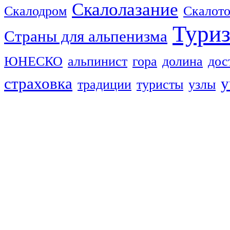
Скалолазание
Скалодром
Скалот
Тури
Страны для альпенизма
ЮНЕСКО
альпинист
гора
долина
дос
страховка
у
традиции
туристы
узлы