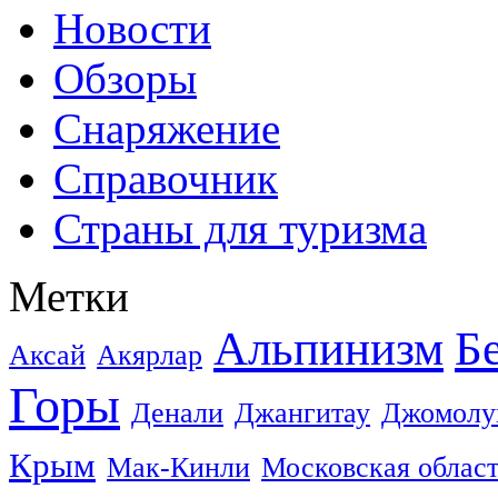
Новости
Обзоры
Снаряжение
Справочник
Страны для туризма
Метки
Альпинизм
Б
Аксай
Акярлар
Горы
Денали
Джангитау
Джомолу
Крым
Мак-Кинли
Московская облас