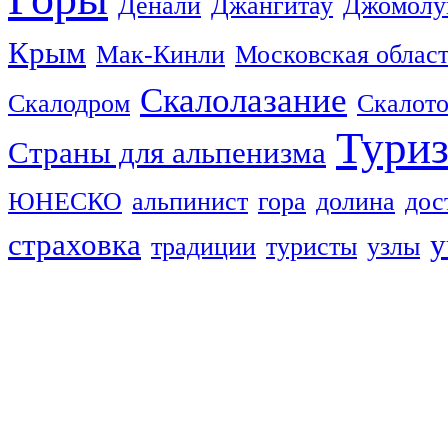
Денали
Джангитау
Джомолу
Крым
Мак-Кинли
Московская облас
Скалолазание
Скалодром
Скалот
Тури
Страны для альпенизма
ЮНЕСКО
альпинист
гора
долина
дос
страховка
у
традиции
туристы
узлы