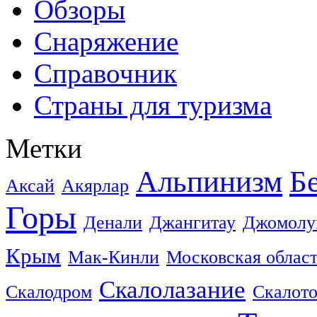
Обзоры
Снаряжение
Справочник
Страны для туризма
Метки
Альпинизм
Б
Аксай
Акярлар
Горы
Денали
Джангитау
Джомолу
Крым
Мак-Кинли
Московская облас
Скалолазание
Скалодром
Скалот