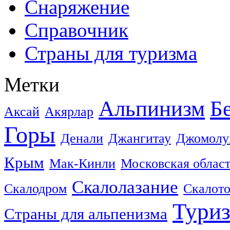
Снаряжение
Справочник
Страны для туризма
Метки
Альпинизм
Б
Аксай
Акярлар
Горы
Денали
Джангитау
Джомолу
Крым
Мак-Кинли
Московская облас
Скалолазание
Скалодром
Скалот
Тури
Страны для альпенизма