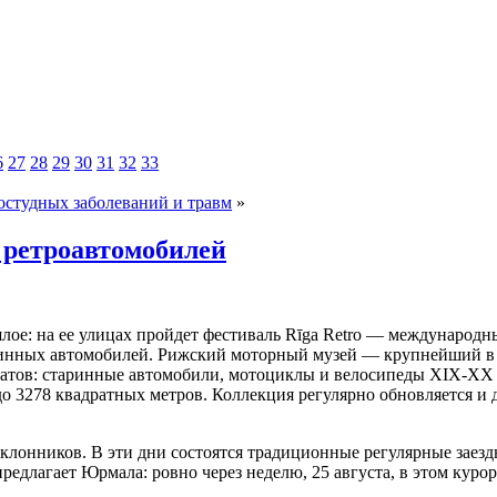
6
27
28
29
30
31
32
33
ростудных заболеваний и травм
»
 ретроавтомобилей
шлое: на ее улицах пройдет фестиваль Rīga Retro — международн
инных автомобилей.
Рижский моторный музей — крупнейший в св
тов: старинные автомобили, мотоциклы и велосипеды XIX-XX в
до 3278 квадратных метров. Коллекция регулярно обновляется и 
клонников. В эти дни состоятся традиционные регулярные заезд
у предлагает Юрмала: ровно через неделю, 25 августа, в этом ку