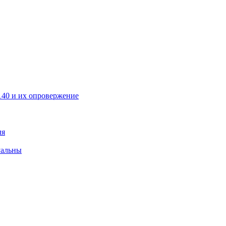
40 и их опровержение
ля
уальны