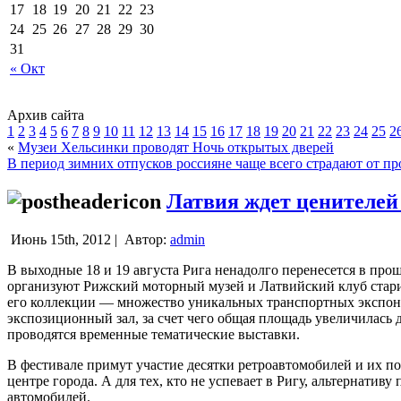
17
18
19
20
21
22
23
24
25
26
27
28
29
30
31
« Окт
Архив сайта
1
2
3
4
5
6
7
8
9
10
11
12
13
14
15
16
17
18
19
20
21
22
23
24
25
2
«
Музеи Хельсинки проводят Ночь открытых дверей
В период зимних отпусков россияне чаще всего страдают от п
Латвия ждет ценителей
Июнь 15th, 2012 |
Автор:
admin
В выходные 18 и 19 августа Рига ненадолго перенесется в про
организуют Рижский моторный музей и Латвийский клуб стар
его коллекции — множество уникальных транспортных экспона
экспозиционный зал, за счет чего общая площадь увеличилась 
проводятся временные тематические выставки.
В фестивале примут участие десятки ретроавтомобилей и их по
центре города. А для тех, кто не успевает в Ригу, альтернатив
автомобилей.