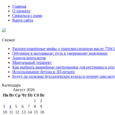
Главная
О проекте
Связаться с нами
Карта сайта
Свежее
Распространённые мифы о трансмиссионном масле 75W-1
Обучение в мотошколе: путь к уверенному вождению
Аренда вертолетов
Мануальный терапевт
Как выбрать аварийные светильники для ресторана и оте
Использование бетона в 3D-печати
Будут ли полезны бухгалтерские курсы и почему они акт
Календарь
Август 2026
Пн
Вт
Ср
Чт
Пт
Сб
Вс
1
2
3
4
5
6
7
8
9
10
11
12
13
14
15
16