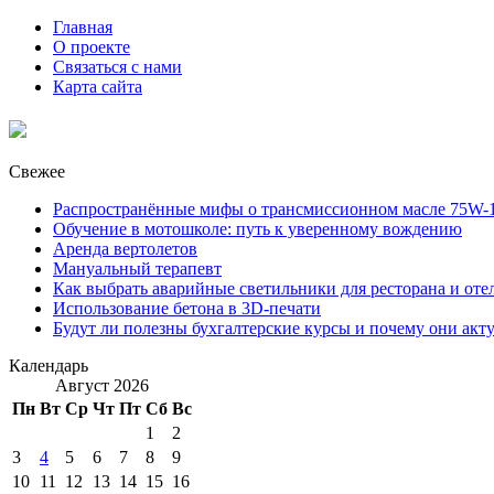
Главная
О проекте
Связаться с нами
Карта сайта
Свежее
Распространённые мифы о трансмиссионном масле 75W-1
Обучение в мотошколе: путь к уверенному вождению
Аренда вертолетов
Мануальный терапевт
Как выбрать аварийные светильники для ресторана и оте
Использование бетона в 3D-печати
Будут ли полезны бухгалтерские курсы и почему они акт
Календарь
Август 2026
Пн
Вт
Ср
Чт
Пт
Сб
Вс
1
2
3
4
5
6
7
8
9
10
11
12
13
14
15
16