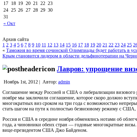
17
18
19
20
21
22
23
24
25
26
27
28
29
30
31
« Окт
Архив сайта
1
2
3
4
5
6
7
8
9
10
11
12
13
14
15
16
17
18
19
20
21
22
23
24
25
2
«
Таможня во время сочинской Олимпиады будет работать в у
Крым становится лидером в области дельфинотерапии на Черн
Лавров: упрощение виз
Ноябрь 1st, 2012 |
Автор:
admin
Соглашение между Россией и США о либерализации визового р
ноябре мы заключили соглашение, которое скоро должно вступи
многократных виз сроком на три года с возможностью непреры
стать шагом на пути к полностью безвизовому режиму с США, 
Россия и США в середине ноября обменялись нотами об облегч
года, а чиновники обеих стран — годовые многократные визы
вице-президентом США Джо Байденом.