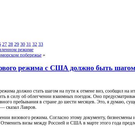
6
27
28
29
30
31
32
33
силенном режиме
оморском побережье
»
ового режима с США должно быть шагом
ежима должно стать шагом на пути к отмене виз, сообщил на и
ть в силу об облегчении взаимных поездок.
Оно предусматривает
вного пребывания в стране до шести месяцев. Это, я думаю, су
— сказал Лавров.
ении визового режима. Согласно этому документу, бизнесмены 
. Отменить визы между Россией и США в марте этого года пред