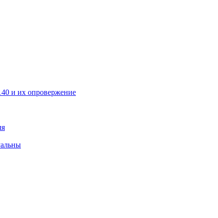
40 и их опровержение
ля
уальны