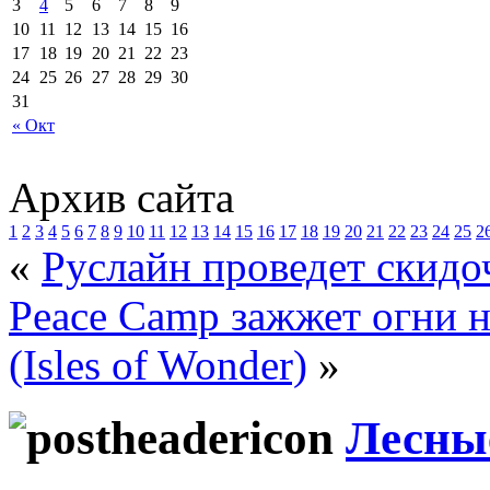
3
4
5
6
7
8
9
10
11
12
13
14
15
16
17
18
19
20
21
22
23
24
25
26
27
28
29
30
31
« Окт
Архив сайта
1
2
3
4
5
6
7
8
9
10
11
12
13
14
15
16
17
18
19
20
21
22
23
24
25
2
«
Руслайн проведет скид
Peace Camp зажжет огни н
(Isles of Wonder)
»
Лесны