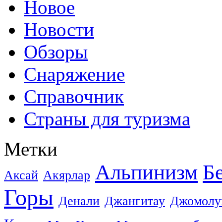
Новое
Новости
Обзоры
Снаряжение
Справочник
Страны для туризма
Метки
Альпинизм
Б
Аксай
Акярлар
Горы
Денали
Джангитау
Джомолу