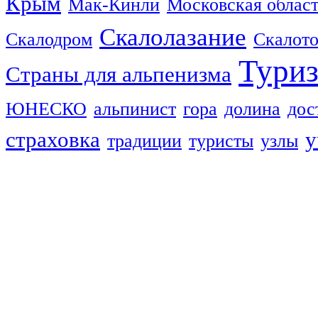
Крым
Мак-Кинли
Московская облас
Скалолазание
Скалодром
Скалот
Тури
Страны для альпенизма
ЮНЕСКО
альпинист
гора
долина
дос
страховка
у
традиции
туристы
узлы