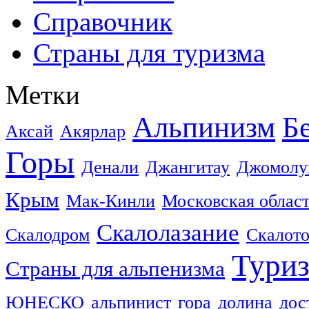
Справочник
Страны для туризма
Метки
Альпинизм
Б
Аксай
Акярлар
Горы
Денали
Джангитау
Джомолу
Крым
Мак-Кинли
Московская облас
Скалолазание
Скалодром
Скалот
Тури
Страны для альпенизма
ЮНЕСКО
альпинист
гора
долина
дос