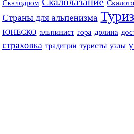
Скалолазание
Скалодром
Скалот
Тури
Страны для альпенизма
ЮНЕСКО
альпинист
гора
долина
дос
страховка
у
традиции
туристы
узлы