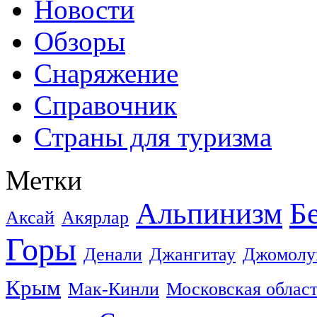
Новости
Обзоры
Снаряжение
Справочник
Страны для туризма
Метки
Альпинизм
Б
Аксай
Акярлар
Горы
Денали
Джангитау
Джомолу
Крым
Мак-Кинли
Московская облас