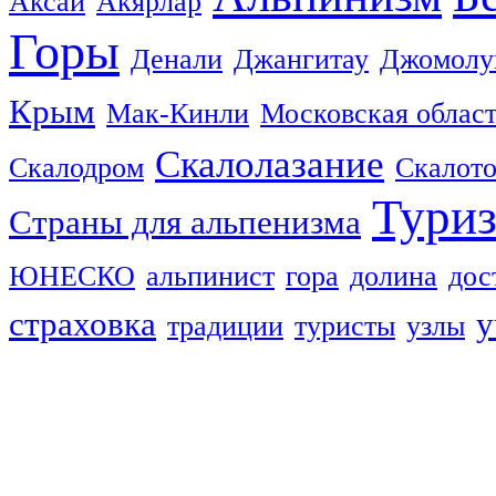
Аксай
Акярлар
Горы
Денали
Джангитау
Джомолу
Крым
Мак-Кинли
Московская облас
Скалолазание
Скалодром
Скалот
Тури
Страны для альпенизма
ЮНЕСКО
альпинист
гора
долина
дос
страховка
у
традиции
туристы
узлы