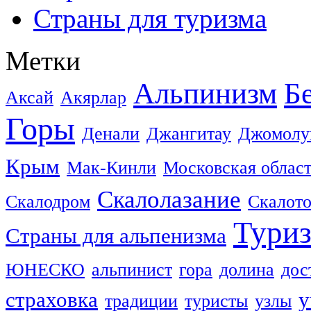
Страны для туризма
Метки
Альпинизм
Б
Аксай
Акярлар
Горы
Денали
Джангитау
Джомолу
Крым
Мак-Кинли
Московская облас
Скалолазание
Скалодром
Скалот
Тури
Страны для альпенизма
ЮНЕСКО
альпинист
гора
долина
дос
страховка
у
традиции
туристы
узлы