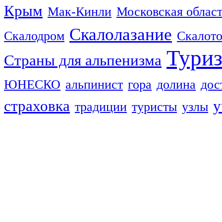
Крым
Мак-Кинли
Московская облас
Скалолазание
Скалодром
Скалот
Тури
Страны для альпенизма
ЮНЕСКО
альпинист
гора
долина
дос
страховка
у
традиции
туристы
узлы