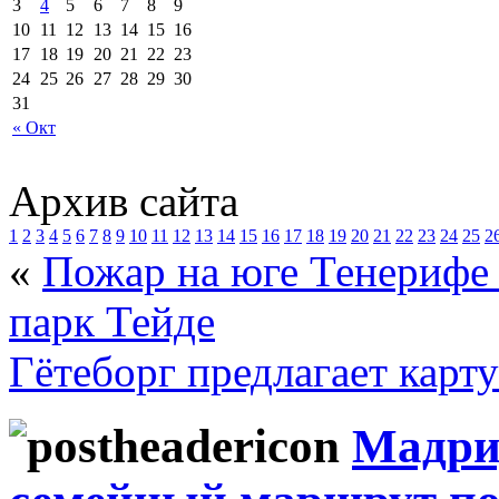
3
4
5
6
7
8
9
10
11
12
13
14
15
16
17
18
19
20
21
22
23
24
25
26
27
28
29
30
31
« Окт
Архив сайта
1
2
3
4
5
6
7
8
9
10
11
12
13
14
15
16
17
18
19
20
21
22
23
24
25
2
«
Пожар на юге Тенерифе
парк Тейде
Гётеборг предлагает карту
Мадри