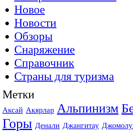
Новое
Новости
Обзоры
Снаряжение
Справочник
Страны для туризма
Метки
Альпинизм
Б
Аксай
Акярлар
Горы
Денали
Джангитау
Джомолу