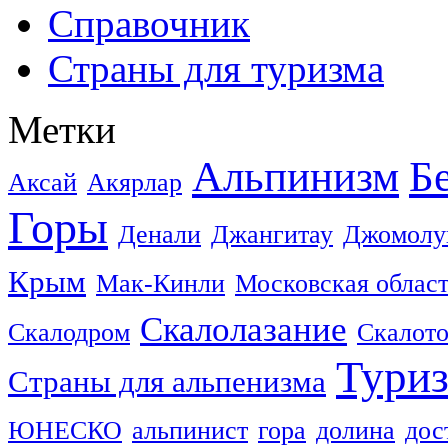
Справочник
Страны для туризма
Метки
Альпинизм
Б
Аксай
Акярлар
Горы
Денали
Джангитау
Джомолу
Крым
Мак-Кинли
Московская облас
Скалолазание
Скалодром
Скалот
Тури
Страны для альпенизма
ЮНЕСКО
альпинист
гора
долина
дос