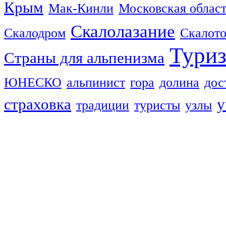
Крым
Мак-Кинли
Московская облас
Скалолазание
Скалодром
Скалот
Тури
Страны для альпенизма
ЮНЕСКО
альпинист
гора
долина
дос
страховка
у
традиции
туристы
узлы