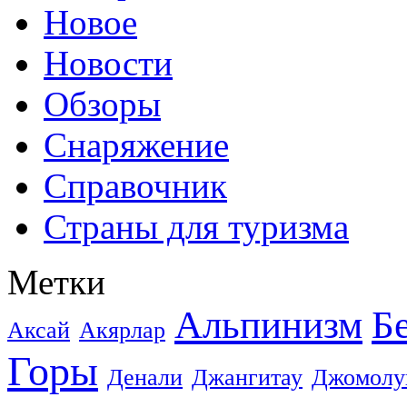
Новое
Новости
Обзоры
Снаряжение
Справочник
Страны для туризма
Метки
Альпинизм
Б
Аксай
Акярлар
Горы
Денали
Джангитау
Джомолу