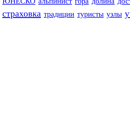
ЮНЕСКО
альпинист
гора
долина
дос
страховка
у
традиции
туристы
узлы