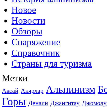
Новое
Новости
Обзоры
Снаряжение
Справочник
Страны для туризма
Метки
Альпинизм
Б
Аксай
Акярлар
Горы
Денали
Джангитау
Джомолу