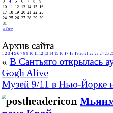
3
4
5
6
7
8
9
10
11
12
13
14
15
16
17
18
19
20
21
22
23
24
25
26
27
28
29
30
31
« Окт
Архив сайта
1
2
3
4
5
6
7
8
9
10
11
12
13
14
15
16
17
18
19
20
21
22
23
24
25
2
«
В Сантьяго открылась а
Gogh Alive
Музей 9/11 в Нью-Йорке н
Мьянма