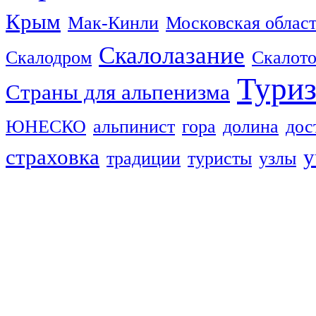
Крым
Мак-Кинли
Московская облас
Скалолазание
Скалодром
Скалот
Тури
Страны для альпенизма
ЮНЕСКО
альпинист
гора
долина
дос
страховка
у
традиции
туристы
узлы