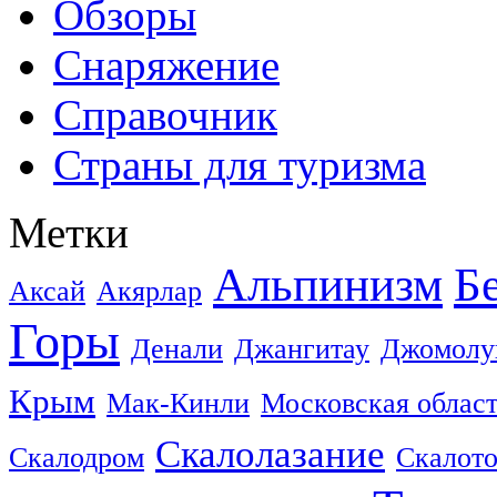
Обзоры
Снаряжение
Справочник
Страны для туризма
Метки
Альпинизм
Б
Аксай
Акярлар
Горы
Денали
Джангитау
Джомолу
Крым
Мак-Кинли
Московская облас
Скалолазание
Скалодром
Скалот