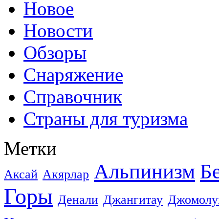
Новое
Новости
Обзоры
Снаряжение
Справочник
Страны для туризма
Метки
Альпинизм
Б
Аксай
Акярлар
Горы
Денали
Джангитау
Джомолу