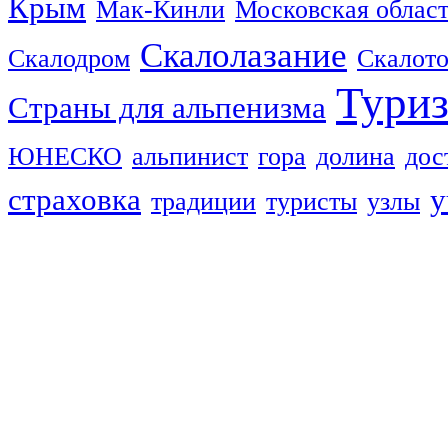
Крым
Мак-Кинли
Московская облас
Скалолазание
Скалодром
Скалот
Тури
Страны для альпенизма
ЮНЕСКО
альпинист
гора
долина
дос
страховка
у
традиции
туристы
узлы