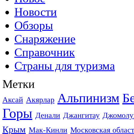
Новости
Обзоры
Снаряжение
Справочник
Страны для туризма
Метки
Альпинизм
Б
Аксай
Акярлар
Горы
Денали
Джангитау
Джомолу
Крым
Мак-Кинли
Московская облас