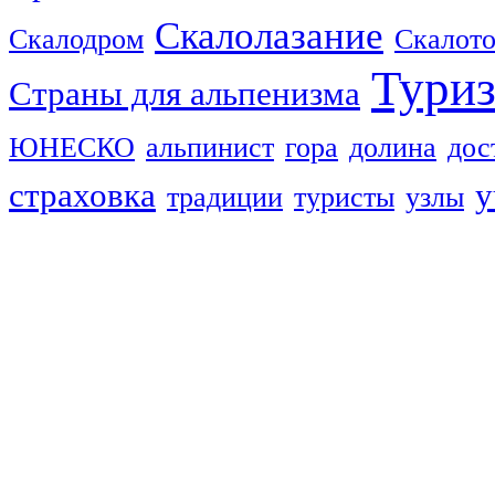
Скалолазание
Скалодром
Скалот
Тури
Страны для альпенизма
ЮНЕСКО
альпинист
гора
долина
дос
страховка
у
традиции
туристы
узлы