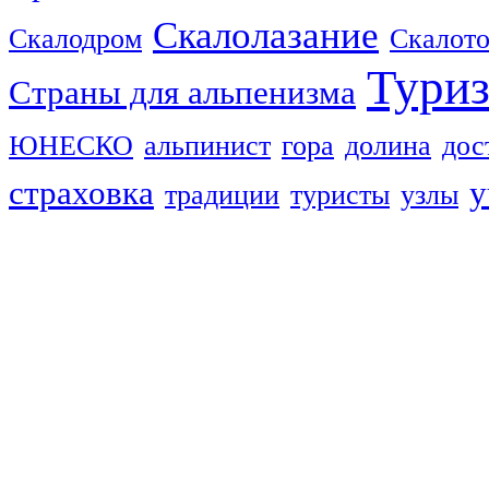
Скалолазание
Скалодром
Скалот
Тури
Страны для альпенизма
ЮНЕСКО
альпинист
гора
долина
дос
страховка
у
традиции
туристы
узлы