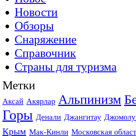
Новости
Обзоры
Снаряжение
Справочник
Страны для туризма
Метки
Альпинизм
Б
Аксай
Акярлар
Горы
Денали
Джангитау
Джомолу
Крым
Мак-Кинли
Московская облас