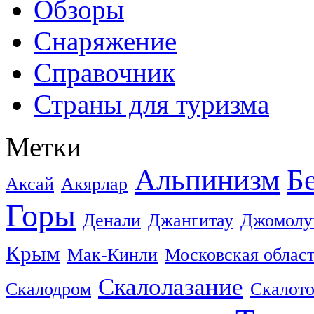
Обзоры
Снаряжение
Справочник
Страны для туризма
Метки
Альпинизм
Б
Аксай
Акярлар
Горы
Денали
Джангитау
Джомолу
Крым
Мак-Кинли
Московская облас
Скалолазание
Скалодром
Скалот