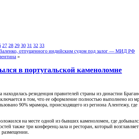
6
27
28
29
30
31
32
33
 Валенко, отпущенного индийским судом под залог — МИД РФ
лентина
»
ылся в португальской каменоломне
ека находилась резиденция правителей страны из династии Браган
лючается в том, что ее оформление полностью выполнено из мрам
зовано 90% мрамора, происходящего из региона Алентежу, где 
ложился на месте одной из бывших каменоломен, где добывался 
 гостей также три конференц-зала и ресторан, который возглавл
м размещении.