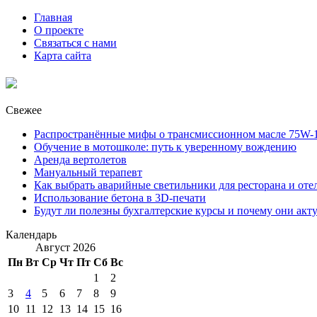
Главная
О проекте
Связаться с нами
Карта сайта
Свежее
Распространённые мифы о трансмиссионном масле 75W-1
Обучение в мотошколе: путь к уверенному вождению
Аренда вертолетов
Мануальный терапевт
Как выбрать аварийные светильники для ресторана и оте
Использование бетона в 3D-печати
Будут ли полезны бухгалтерские курсы и почему они акт
Календарь
Август 2026
Пн
Вт
Ср
Чт
Пт
Сб
Вс
1
2
3
4
5
6
7
8
9
10
11
12
13
14
15
16