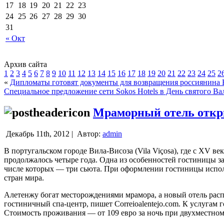
17
18
19
20
21
22
23
24
25
26
27
28
29
30
31
« Окт
Архив сайта
1
2
3
4
5
6
7
8
9
10
11
12
13
14
15
16
17
18
19
20
21
22
23
24
25
2
«
Дипломаты готовят документы для возвращения россиянина
Специальное предложение сети Sokos Hotels в День святого Ва
Мраморный отель откр
Декабрь 11th, 2012 |
Автор:
admin
В португальском городе Вила-Висоза (Vila Viçosa), где с XV в
продолжалось четыре года.
Одна из особенностей гостиницы зак
числе которых — три сьюта. При оформлении гостиницы исполь
стран мира.
Алетенжу богат месторождениями мрамора, а новый отель распо
гостиничный спа-центр, пишет Correioalentejo.com. К услугам
Стоимость проживания — от 109 евро за ночь при двухместно