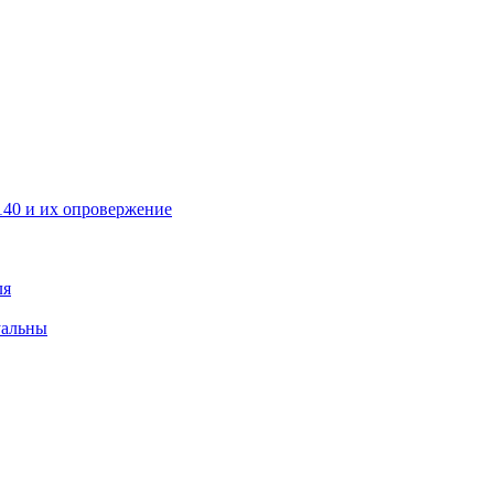
40 и их опровержение
ля
уальны