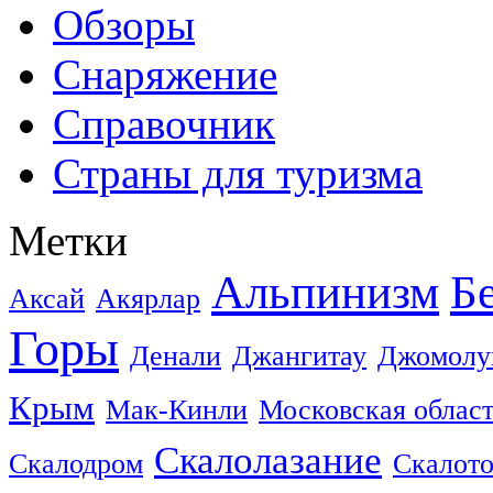
Обзоры
Снаряжение
Справочник
Страны для туризма
Метки
Альпинизм
Б
Аксай
Акярлар
Горы
Денали
Джангитау
Джомолу
Крым
Мак-Кинли
Московская облас
Скалолазание
Скалодром
Скалот