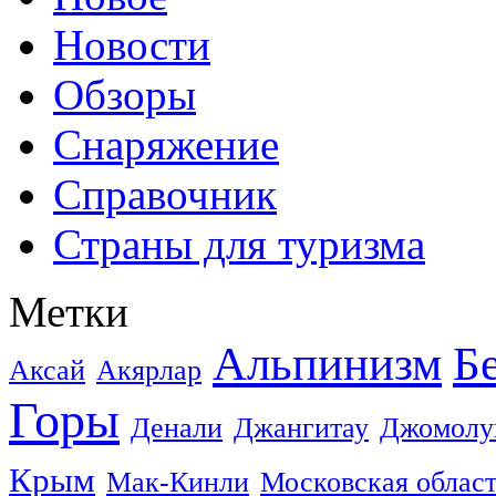
Новости
Обзоры
Снаряжение
Справочник
Страны для туризма
Метки
Альпинизм
Б
Аксай
Акярлар
Горы
Денали
Джангитау
Джомолу
Крым
Мак-Кинли
Московская облас