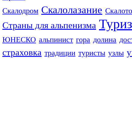
Скалолазание
Скалодром
Скалот
Тури
Страны для альпенизма
ЮНЕСКО
альпинист
гора
долина
дос
страховка
у
традиции
туристы
узлы