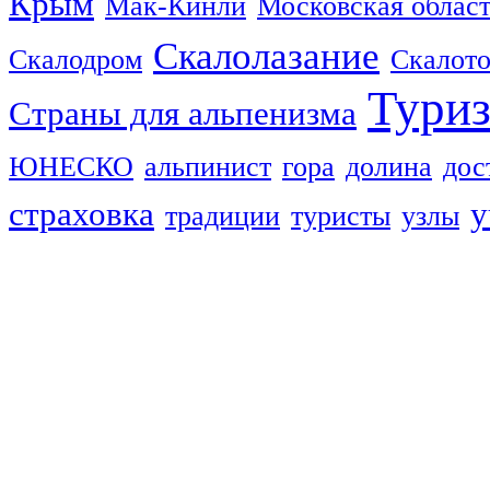
Крым
Мак-Кинли
Московская облас
Скалолазание
Скалодром
Скалот
Тури
Страны для альпенизма
ЮНЕСКО
альпинист
гора
долина
дос
страховка
у
традиции
туристы
узлы