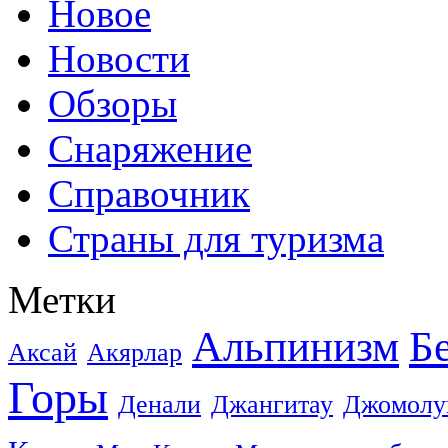
Новое
Новости
Обзоры
Снаряжение
Справочник
Страны для туризма
Метки
Альпинизм
Б
Аксай
Акярлар
Горы
Денали
Джангитау
Джомолу