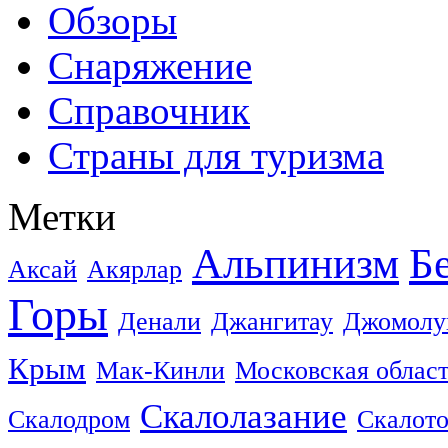
Обзоры
Снаряжение
Справочник
Страны для туризма
Метки
Альпинизм
Б
Аксай
Акярлар
Горы
Денали
Джангитау
Джомолу
Крым
Мак-Кинли
Московская облас
Скалолазание
Скалодром
Скалот