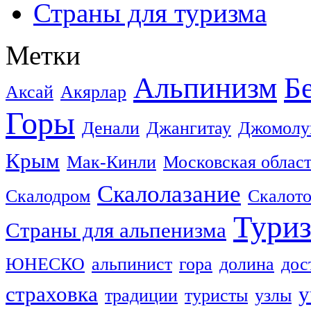
Страны для туризма
Метки
Альпинизм
Б
Аксай
Акярлар
Горы
Денали
Джангитау
Джомолу
Крым
Мак-Кинли
Московская облас
Скалолазание
Скалодром
Скалот
Тури
Страны для альпенизма
ЮНЕСКО
альпинист
гора
долина
дос
страховка
у
традиции
туристы
узлы