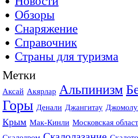
Новости
Обзоры
Снаряжение
Справочник
Страны для туризма
Метки
Альпинизм
Б
Аксай
Акярлар
Горы
Денали
Джангитау
Джомолу
Крым
Мак-Кинли
Московская облас
Скалолазание
Скалодром
Скалот