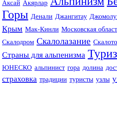
Альпинизм
Б
Аксай
Акярлар
Горы
Денали
Джангитау
Джомолу
Крым
Мак-Кинли
Московская облас
Скалолазание
Скалодром
Скалот
Тури
Страны для альпенизма
ЮНЕСКО
альпинист
гора
долина
дос
страховка
у
традиции
туристы
узлы