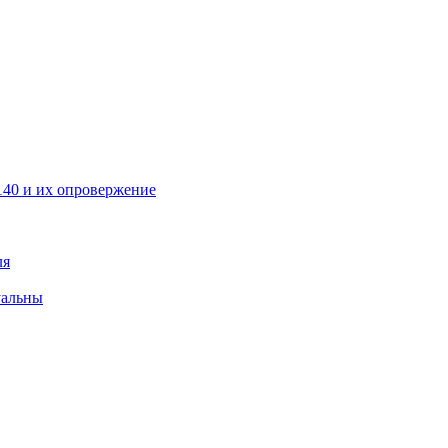
40 и их опровержение
ля
уальны