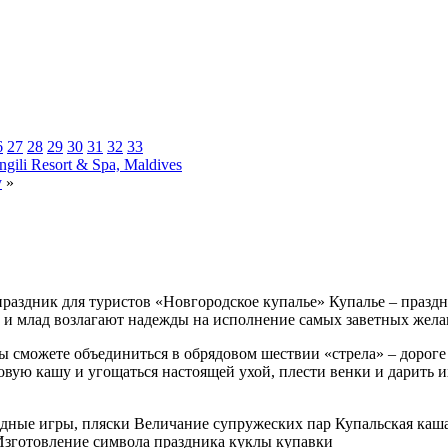
6
27
28
29
30
31
32
33
gili Resort & Spa, Maldives
у
»
раздник для туристов «Новгородское купалье» Купалье – праздн
, и млад возлагают надежды на исполнение самых заветных жела
 сможете объединиться в обрядовом шествии «стрела» – дороге 
овую кашу и угощаться настоящей ухой, плести венки и дарить 
дные игры, пляски Величание супружеских пар Купальская каша
Изготовление символа праздника куклы купавки