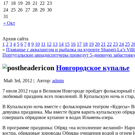
17
18
19
20
21
22
23
24
25
26
27
28
29
30
31
« Окт
Архив сайта
1
2
3
4
5
6
7
8
9
10
11
12
13
14
15
16
17
18
19
20
21
22
23
24
25
2
«
Плаванье с аквалангом и рыбалка на курорте Shangri-La’s Villin
Португальские авиадиспетчеры проведут 5-дневную забастовк
Новгородское купалье
Май 3rd, 2012 |
Автор:
admin
7 июля 2012 года в Великом Новгороде пройдет фольклорный п
любимый праздник всех поколений.
В Купальскую ночь и стар
В Купальскую ночь вместе с фольклорным театром «Кудесы» Вы
девушка праздника. Мы вместе будем варить купальскую обряд
совершать обрядовое купание в водах Ильмень-озера.
В программе праздника: Обряд «на исполнение желаний» Наро
костра, обрядовые хороводы Обряды очищения водой и огнем 