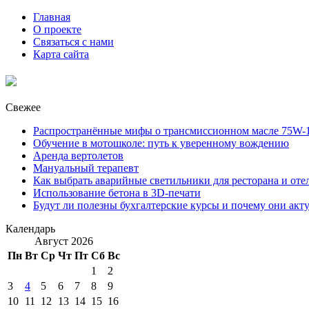
Главная
О проекте
Связаться с нами
Карта сайта
Свежее
Распространённые мифы о трансмиссионном масле 75W-1
Обучение в мотошколе: путь к уверенному вождению
Аренда вертолетов
Мануальный терапевт
Как выбрать аварийные светильники для ресторана и оте
Использование бетона в 3D-печати
Будут ли полезны бухгалтерские курсы и почему они акт
Календарь
Август 2026
Пн
Вт
Ср
Чт
Пт
Сб
Вс
1
2
3
4
5
6
7
8
9
10
11
12
13
14
15
16