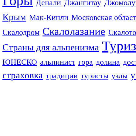
Горы
Денали
Джангитау
Джомолу
Крым
Мак-Кинли
Московская облас
Скалолазание
Скалодром
Скалот
Тури
Страны для альпенизма
ЮНЕСКО
альпинист
гора
долина
дос
страховка
у
традиции
туристы
узлы