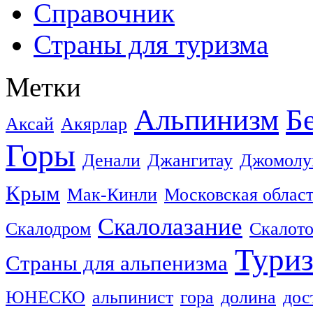
Справочник
Страны для туризма
Метки
Альпинизм
Б
Аксай
Акярлар
Горы
Денали
Джангитау
Джомолу
Крым
Мак-Кинли
Московская облас
Скалолазание
Скалодром
Скалот
Тури
Страны для альпенизма
ЮНЕСКО
альпинист
гора
долина
дос