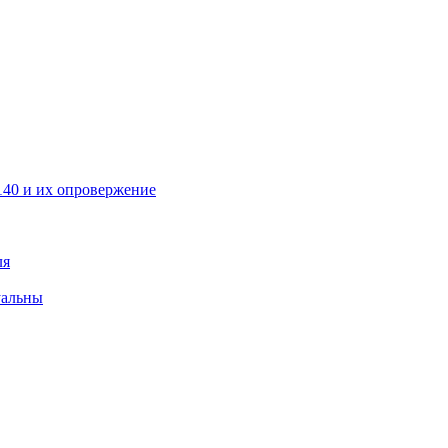
40 и их опровержение
ля
уальны