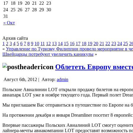
17
18
19
20
21
22
23
24
25
26
27
28
29
30
31
« Окт
Архив сайта
1
2
3
4
5
6
7
8
9
10
11
12
13
14
15
16
17
18
19
20
21
22
23
24
25
2
«
Управление по Туризму Филиппин провело мероприятие в че
Швейцарцы потребуют увеличить каникулы
»
Облететь Европу вмест
Август 6th, 2012 |
Автор:
admin
Польские Авиалинии LOT открыли продажу билетов на европейс
авиапарк LOT уже в ноябре текущего года.
Первый полет Dreaml
Мы приглашаем Вас отправиться в путешествие по Европе на б
На протяжении декабря и января Dreamliner посетит 8 европей
Впервые пассажиры Польских Авиалиний LOT смогут оценить 
лайнера-мечты авиакомпании LOT предоставят возможность по