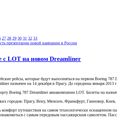
6
27
28
29
30
31
32
33
сть презентации новой кампании в России
е с LOT на новом Dreamliner
кие рейсы, которые будут выполняться на первом Boeing 787 D
iner назначен на 14 декабря в Прагу. До середины января 2013 
орту Boeing 787 Dreamliner авиакомпании LOT. Билеты на назна
ских городов: Прагу, Вену, Мюнхен, Франкфурт, Ганновер, Киев,
комфорт путешествия на самом технологически оснащенном пасс
знакомиться с самым передовым пассажирским самолетом. Пасс