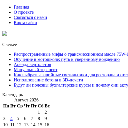
Главная
О проекте
Связаться с нами
Карта сайта
Свежее
Распространённые мифы о трансмиссионном масле 75W-1
Обучение в мотошколе: путь к уверенному вождению
Аренда вертолетов
Мануальный терапевт
Как выбрать аварийные светильники для ресторана и оте
Использование бетона в 3D-печати
Будут ли полезны бухгалтерские курсы и почему они акт
Календарь
Август 2026
Пн
Вт
Ср
Чт
Пт
Сб
Вс
1
2
3
4
5
6
7
8
9
10
11
12
13
14
15
16