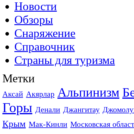
Новости
Обзоры
Снаряжение
Справочник
Страны для туризма
Метки
Альпинизм
Б
Аксай
Акярлар
Горы
Денали
Джангитау
Джомолу
Крым
Мак-Кинли
Московская облас