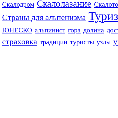
Скалолазание
Скалодром
Скалот
Тури
Страны для альпенизма
ЮНЕСКО
альпинист
гора
долина
дос
страховка
у
традиции
туристы
узлы