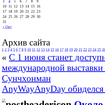
3
4
5
6
7
8
9
10
11
12
13
14
15
16
17
18
19
20
21
22
23
24
25
26
27
28
29
30
31
« Окт
Архив сайта
1
2
3
4
5
6
7
8
9
10
11
12
13
14
15
16
17
18
19
20
21
22
23
24
25
2
«
С 1 июня станет доступ
международной выставки 
Сунчхонман
AnyWayAnyDay обиделся 
Около 