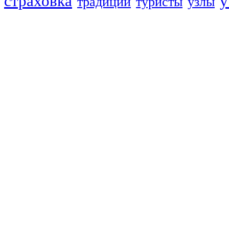
страховка
у
традиции
туристы
узлы