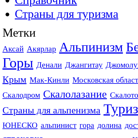
Страны для туризма
Метки
Альпинизм
Б
Аксай
Акярлар
Горы
Денали
Джангитау
Джомолу
Крым
Мак-Кинли
Московская облас
Скалолазание
Скалодром
Скалот
Тури
Страны для альпенизма
ЮНЕСКО
альпинист
гора
долина
дос