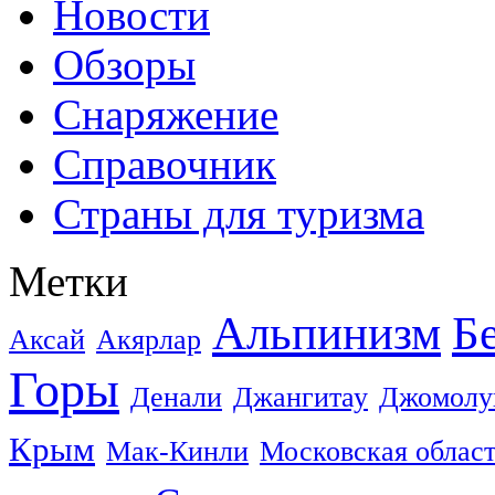
Новости
Обзоры
Снаряжение
Справочник
Страны для туризма
Метки
Альпинизм
Б
Аксай
Акярлар
Горы
Денали
Джангитау
Джомолу
Крым
Мак-Кинли
Московская облас