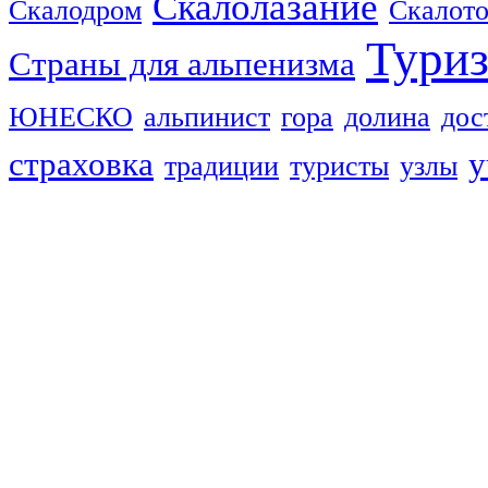
Скалолазание
Скалодром
Скалот
Тури
Страны для альпенизма
ЮНЕСКО
альпинист
гора
долина
дос
страховка
у
традиции
туристы
узлы