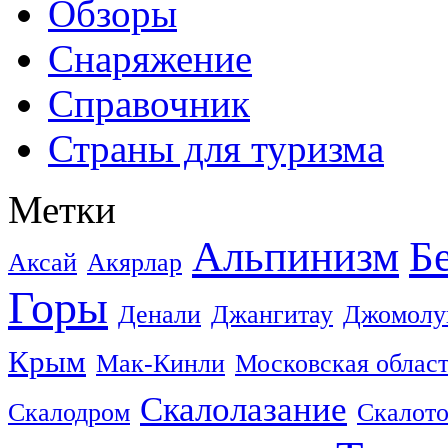
Обзоры
Снаряжение
Справочник
Страны для туризма
Метки
Альпинизм
Б
Аксай
Акярлар
Горы
Денали
Джангитау
Джомолу
Крым
Мак-Кинли
Московская облас
Скалолазание
Скалодром
Скалот