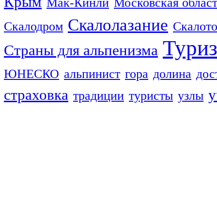
Крым
Мак-Кинли
Московская облас
Скалолазание
Скалодром
Скалот
Тури
Страны для альпенизма
ЮНЕСКО
альпинист
гора
долина
дос
страховка
у
традиции
туристы
узлы