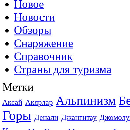
Новое
Новости
Обзоры
Снаряжение
Справочник
Страны для туризма
Метки
Альпинизм
Б
Аксай
Акярлар
Горы
Денали
Джангитау
Джомолу