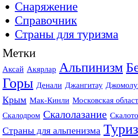
Снаряжение
Справочник
Страны для туризма
Метки
Альпинизм
Б
Аксай
Акярлар
Горы
Денали
Джангитау
Джомолу
Крым
Мак-Кинли
Московская облас
Скалолазание
Скалодром
Скалот
Тури
Страны для альпенизма