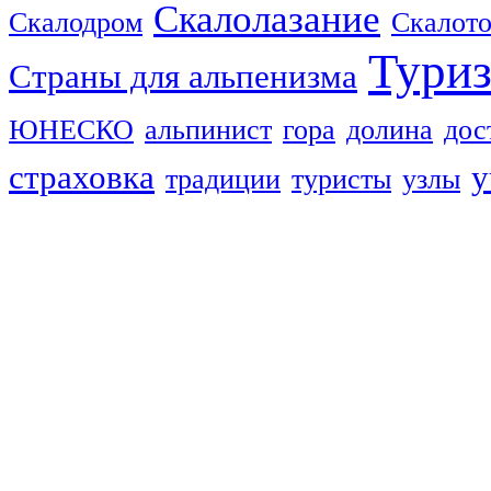
Скалолазание
Скалодром
Скалот
Тури
Страны для альпенизма
ЮНЕСКО
альпинист
гора
долина
дос
страховка
у
традиции
туристы
узлы