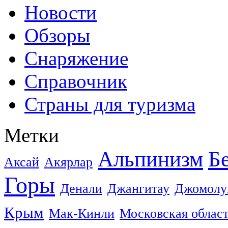
Новости
Обзоры
Снаряжение
Справочник
Страны для туризма
Метки
Альпинизм
Б
Аксай
Акярлар
Горы
Денали
Джангитау
Джомолу
Крым
Мак-Кинли
Московская облас