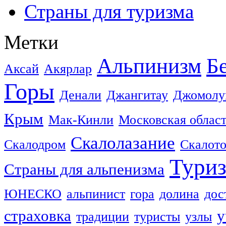
Страны для туризма
Метки
Альпинизм
Б
Аксай
Акярлар
Горы
Денали
Джангитау
Джомолу
Крым
Мак-Кинли
Московская облас
Скалолазание
Скалодром
Скалот
Тури
Страны для альпенизма
ЮНЕСКО
альпинист
гора
долина
дос
страховка
у
традиции
туристы
узлы