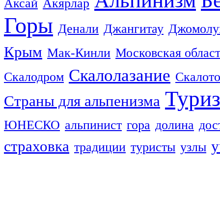
Альпинизм
Б
Аксай
Акярлар
Горы
Денали
Джангитау
Джомолу
Крым
Мак-Кинли
Московская облас
Скалолазание
Скалодром
Скалот
Тури
Страны для альпенизма
ЮНЕСКО
альпинист
гора
долина
дос
страховка
у
традиции
туристы
узлы