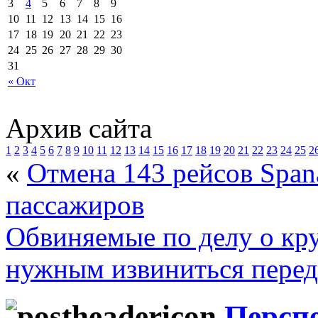
3
4
5
6
7
8
9
10
11
12
13
14
15
16
17
18
19
20
21
22
23
24
25
26
27
28
29
30
31
« Окт
Архив сайта
1
2
3
4
5
6
7
8
9
10
11
12
13
14
15
16
17
18
19
20
21
22
23
24
25
2
«
Отмена 143 рейсов Spana
пассажиров
Обвиняемые по делу о кр
нужным извиниться пере
Персп