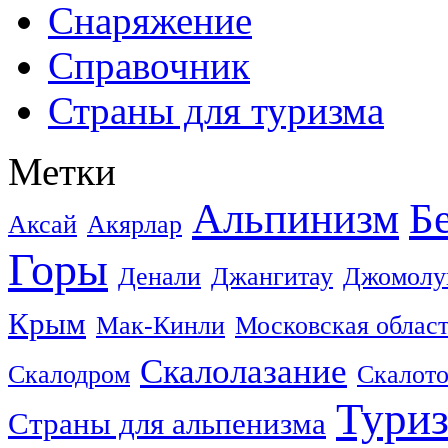
Снаряжение
Справочник
Страны для туризма
Метки
Альпинизм
Б
Аксай
Акярлар
Горы
Денали
Джангитау
Джомолу
Крым
Мак-Кинли
Московская облас
Скалолазание
Скалодром
Скалот
Тури
Страны для альпенизма