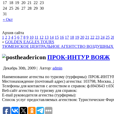
17
18
19
20
21
22
23
24
25
26
27
28
29
30
31
« Окт
Архив сайта
1
2
3
4
5
6
7
8
9
10
11
12
13
14
15
16
17
18
19
20
21
22
23
24
25
2
«
GOLDEN EAGLES TOURS
ТЮМЕНСКОЕ ЦЕНТРАЛЬНОЕ АГЕНТСТВО ВОЗДУШНЫ
ПРОК-ИНТУР ВОЯЖ
Декабрь 30th, 2009 |
Автор:
admin
Наименование агенства по туризму (турфирмы): ПРОК-ИНТ
Местонахождение (почтовый адрес) агенства: 103798, Москва, Д
Телефоны для контактов с агенством и справок: ф.6943643 т.65
Веб-сайт агенства по туризму для справок:
E-mail руководителя агенства (турфирмы):
Список услуг предоставляемых агенством: Туристические Фи