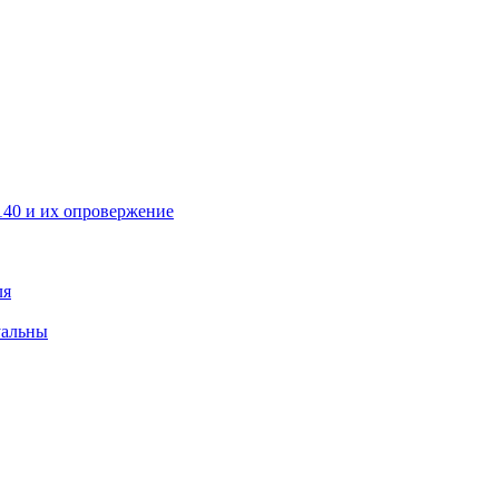
40 и их опровержение
ля
уальны