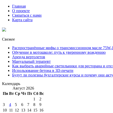
Главная
О проекте
Связаться с нами
Карта сайта
Свежее
Распространённые мифы о трансмиссионном масле 75W-1
Обучение в мотошколе: путь к уверенному вождению
Аренда вертолетов
Мануальный терапевт
Как выбрать аварийные светильники для ресторана и оте
Использование бетона в 3D-печати
Будут ли полезны бухгалтерские курсы и почему они акт
Календарь
Август 2026
Пн
Вт
Ср
Чт
Пт
Сб
Вс
1
2
3
4
5
6
7
8
9
10
11
12
13
14
15
16