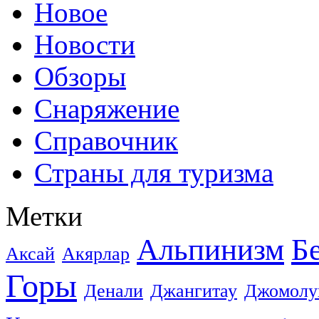
Новое
Новости
Обзоры
Снаряжение
Справочник
Страны для туризма
Метки
Альпинизм
Б
Аксай
Акярлар
Горы
Денали
Джангитау
Джомолу