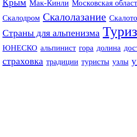
Крым
Мак-Кинли
Московская облас
Скалолазание
Скалодром
Скалот
Тури
Страны для альпенизма
ЮНЕСКО
альпинист
гора
долина
дос
страховка
у
традиции
туристы
узлы