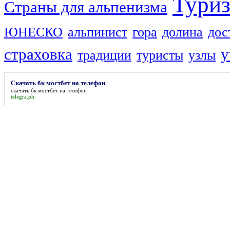
Тури
Страны для альпенизма
ЮНЕСКО
альпинист
гора
долина
дос
страховка
у
традиции
туристы
узлы
Скачать бк мостбет на телефон
скачать бк мостбет на телефон
telegra.ph