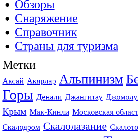
Обзоры
Снаряжение
Справочник
Страны для туризма
Метки
Альпинизм
Б
Аксай
Акярлар
Горы
Денали
Джангитау
Джомолу
Крым
Мак-Кинли
Московская облас
Скалолазание
Скалодром
Скалот