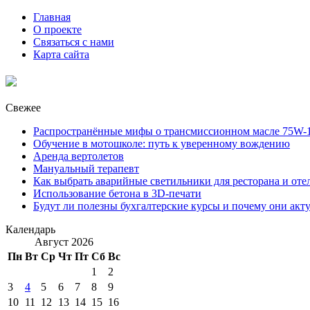
Главная
О проекте
Связаться с нами
Карта сайта
Свежее
Распространённые мифы о трансмиссионном масле 75W-1
Обучение в мотошколе: путь к уверенному вождению
Аренда вертолетов
Мануальный терапевт
Как выбрать аварийные светильники для ресторана и оте
Использование бетона в 3D-печати
Будут ли полезны бухгалтерские курсы и почему они акт
Календарь
Август 2026
Пн
Вт
Ср
Чт
Пт
Сб
Вс
1
2
3
4
5
6
7
8
9
10
11
12
13
14
15
16