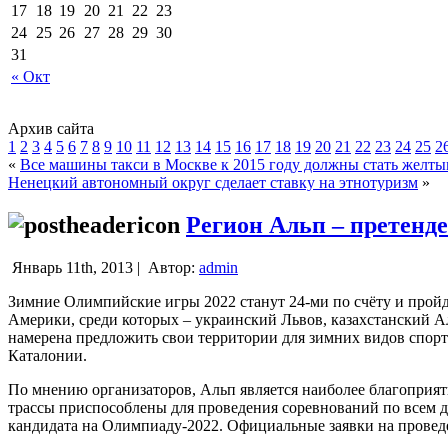
17
18
19
20
21
22
23
24
25
26
27
28
29
30
31
« Окт
Архив сайта
1
2
3
4
5
6
7
8
9
10
11
12
13
14
15
16
17
18
19
20
21
22
23
24
25
2
«
Все машины такси в Москве к 2015 году должны стать желт
Ненецкий автономный округ сделает ставку на этнотуризм
»
Регион Альп – претенд
Январь 11th, 2013 |
Автор:
admin
Зимние Олимпийские игры 2022 станут 24-ми по счёту и пройду
Америки, среди которых – украинский Львов, казахстанский А
намерена предложить свои территории для зимних видов спорт
Каталонии.
По мнению организаторов, Альп является наиболее благоприят
трассы приспособлены для проведения соревнований по всем ди
кандидата на Олимпиаду-2022. Официальные заявки на провед