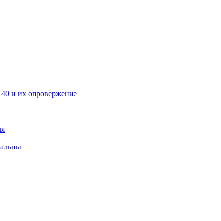
40 и их опровержение
ля
уальны