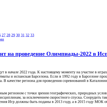
6
27
28
29
30
31
32
33
ыми
ент на проведение Олимпиады-2022 в Ис
т в начале 2022 года. К настоящему моменту на участие в игра
лматы и испанская Барселона.
Если в 1992 году в Барселоне про
а. В качестве региона для проведения соревнований в Каталон
ным регионом с точки зрения географических, природных услов
сциплинам, за исключением скоростного спуска. Соорудить таку
ения Игр должны быть поданы в 2013 году, а в 2015 году МОК 