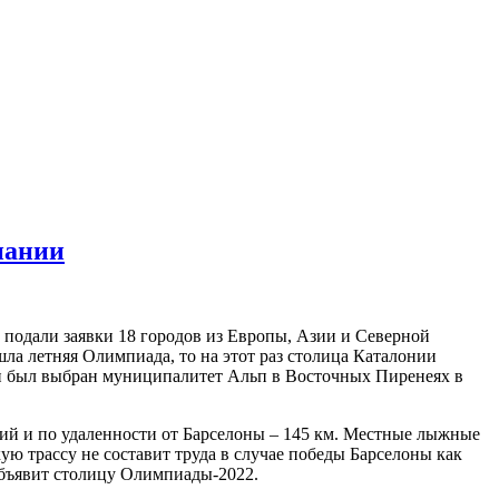
пании
х подали заявки 18 городов из Европы, Азии и Северной
шла летняя Олимпиада, то на этот раз столица Каталонии
ии был выбран муниципалитет Альп в Восточных Пиренеях в
ий и по удаленности от Барселоны – 145 км. Местные лыжные
ю трассу не составит труда в случае победы Барселоны как
объявит столицу Олимпиады-2022.