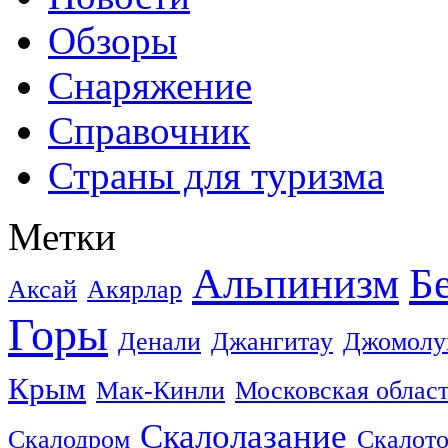
Обзоры
Снаряжение
Справочник
Страны для туризма
Метки
Альпинизм
Б
Аксай
Акярлар
Горы
Денали
Джангитау
Джомолу
Крым
Мак-Кинли
Московская облас
Скалолазание
Скалодром
Скалот